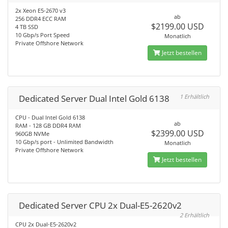
2x Xeon E5-2670 v3
ab
256 DDR4 ECC RAM
$2199.00 USD
4 TB SSD
10 Gbp/s Port Speed
Monatlich
Private Offshore Network
Jetzt bestellen
Dedicated Server Dual Intel Gold 6138
1 Erhältlich
CPU - Dual Intel Gold 6138
ab
RAM - 128 GB DDR4 RAM
$2399.00 USD
960GB NVMe
10 Gbp/s port - Unlimited Bandwidth
Monatlich
Private Offshore Network
Jetzt bestellen
Dedicated Server CPU 2x Dual-E5-2620v2
2 Erhältlich
CPU 2x Dual-E5-2620v2