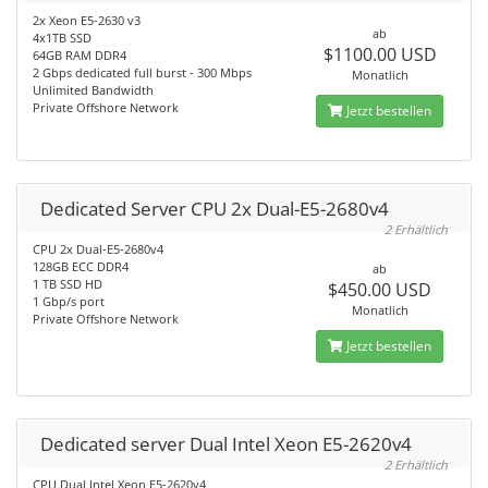
2x Xeon E5-2630 v3
ab
4x1TB SSD
$1100.00 USD
64GB RAM DDR4
2 Gbps dedicated full burst - 300 Mbps
Monatlich
Unlimited Bandwidth
Private Offshore Network
Jetzt bestellen
Dedicated Server CPU 2x Dual-E5-2680v4
2 Erhältlich
CPU 2x Dual-E5-2680v4
128GB ECC DDR4
ab
1 TB SSD HD
$450.00 USD
1 Gbp/s port
Monatlich
Private Offshore Network
Jetzt bestellen
Dedicated server Dual Intel Xeon E5-2620v4
2 Erhältlich
CPU Dual Intel Xeon E5-2620v4