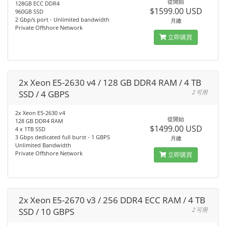
從開始
128GB ECC DDR4
$1599.00 USD
960GB SSD
2 Gbp/s port - Unlimited bandwidth
月繳
Private Offshore Network
立即購買
2x Xeon E5-2630 v4 / 128 GB DDR4 RAM / 4 TB
SSD / 4 GBPS
2 可用
2x Xeon E5-2630 v4
從開始
128 GB DDR4 RAM
$1499.00 USD
4 x 1TB SSD
3 Gbps dedicated full burst - 1 GBPS
月繳
Unlimited Bandwidth
Private Offshore Network
立即購買
2x Xeon E5-2670 v3 / 256 DDR4 ECC RAM / 4 TB
SSD / 10 GBPS
2 可用