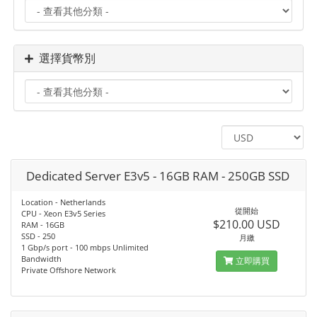
選擇貨幣別
Dedicated Server E3v5 - 16GB RAM - 250GB SSD
Location - Netherlands
從開始
CPU - Xeon E3v5 Series
$210.00 USD
RAM - 16GB
SSD - 250
月繳
1 Gbp/s port - 100 mbps Unlimited
Bandwidth
立即購買
Private Offshore Network