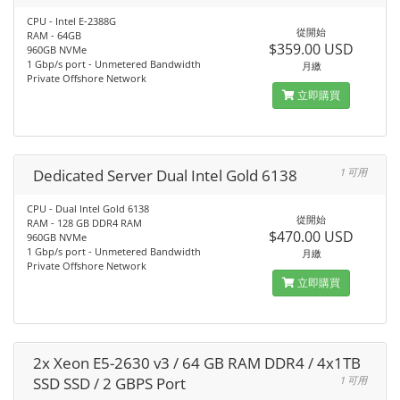
CPU - Intel E-2388G
從開始
RAM - 64GB
$359.00 USD
960GB NVMe
1 Gbp/s port - Unmetered Bandwidth
月繳
Private Offshore Network
立即購買
Dedicated Server Dual Intel Gold 6138
1 可用
CPU - Dual Intel Gold 6138
從開始
RAM - 128 GB DDR4 RAM
$470.00 USD
960GB NVMe
1 Gbp/s port - Unmetered Bandwidth
月繳
Private Offshore Network
立即購買
2x Xeon E5-2630 v3 / 64 GB RAM DDR4 / 4x1TB
SSD SSD / 2 GBPS Port
1 可用