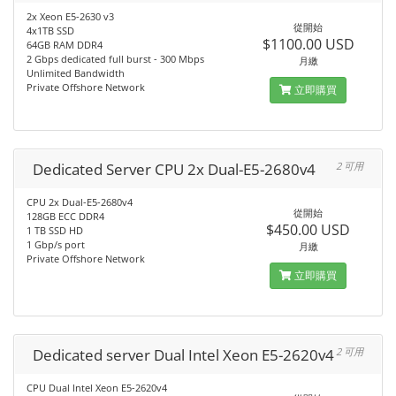
2x Xeon E5-2630 v3
從開始
4x1TB SSD
$1100.00 USD
64GB RAM DDR4
2 Gbps dedicated full burst - 300 Mbps
月繳
Unlimited Bandwidth
Private Offshore Network
立即購買
Dedicated Server CPU 2x Dual-E5-2680v4
2 可用
CPU 2x Dual-E5-2680v4
從開始
128GB ECC DDR4
$450.00 USD
1 TB SSD HD
1 Gbp/s port
月繳
Private Offshore Network
立即購買
Dedicated server Dual Intel Xeon E5-2620v4
2 可用
CPU Dual Intel Xeon E5-2620v4