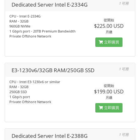
Dedicated Server Intel E-2334G
1 可用
CPU - Intel E-2334G
從開始
RAM - 32GB
$225.00 USD
960GB NVMe
1 Gbp/s port - 20TB Premium Bandwidth
月繳
Private Offshore Network
立即購買
E3-1230v6/32GB RAM/250GB SSD
1 可用
CPU - Intel E3-1230v6 or similar
從開始
RAM - 32GB
$199.00 USD
250GB SSD
1 Gbp/s port
月繳
Private Offshore Network
立即購買
Dedicated Server Intel E-2388G
1 可用