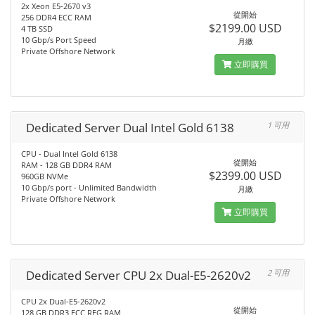
2x Xeon E5-2670 v3
從開始
256 DDR4 ECC RAM
$2199.00 USD
4 TB SSD
10 Gbp/s Port Speed
月繳
Private Offshore Network
立即購買
Dedicated Server Dual Intel Gold 6138
1 可用
CPU - Dual Intel Gold 6138
從開始
RAM - 128 GB DDR4 RAM
$2399.00 USD
960GB NVMe
10 Gbp/s port - Unlimited Bandwidth
月繳
Private Offshore Network
立即購買
Dedicated Server CPU 2x Dual-E5-2620v2
2 可用
CPU 2x Dual-E5-2620v2
從開始
128 GB DDR3 ECC REG RAM