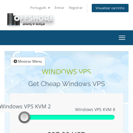
Português
Entrar
Registrar
Visualizar carrinho
Alter
nave
Mostrar Menu
WINDOWS VPS
Get Cheap Windows VPS
Windows VPS KVM 2
Windows VPS KVM 2
Windows VPS KVM 8