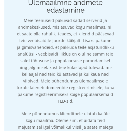
Ülemaailmne andmete
edastamine
Meie teenuseid pakuvad sadad serverid ja
andmekeskused, mis asuvad kogu maailmas, nii
et saate olla rahulik, teades, et kliendid pääsevad
teie veebisaidile juurde kõikjalt. Lisaks pakume
jälgimisvahendeid, et pakkuda teile asjatundlikku
analüüsi - veebisaidi liiklus on oluline samm teie
saidi tõhususe ja populaarsuse parandamisel
ning jälgimisel, kust teie külastajad tulevad, mis
kellaajal nad teid külastavad ja kui kaua nad
viibivad. Meie pühendumus ülemaailmsele
turule laieneb domeenide registreerimisele, kuna
pakume registreerimiseks kõige populaarsemaid
TLD-sid.
Meie pühendumus klienditoele ulatub ka üle
kogu maailma. Oleme siin, et aidata teid
majutamisel igal võimalikul viisil ja saate meiega