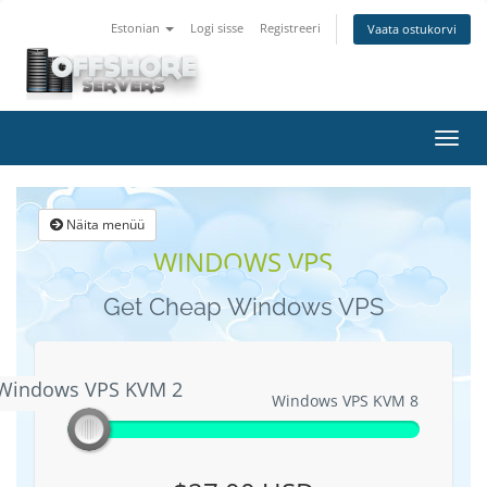
Estonian
Logi sisse
Registreeri
Vaata ostukorvi
Lülit
navig
Näita menüü
WINDOWS VPS
Get Cheap Windows VPS
Windows VPS KVM 2
Windows VPS KVM 2
Windows VPS KVM 8