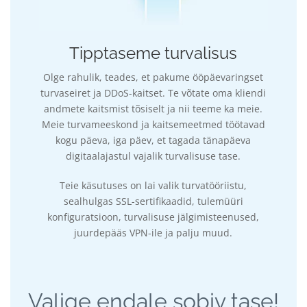
Tipptaseme turvalisus
Olge rahulik, teades, et pakume ööpäevaringset
turvaseiret ja DDoS-kaitset. Te võtate oma kliendi
andmete kaitsmist tõsiselt ja nii teeme ka meie.
Meie turvameeskond ja kaitsemeetmed töötavad
kogu päeva, iga päev, et tagada tänapäeva
digitaalajastul vajalik turvalisuse tase.
Teie käsutuses on lai valik turvatööriistu,
sealhulgas SSL-sertifikaadid, tulemüüri
konfiguratsioon, turvalisuse jälgimisteenused,
juurdepääs VPN-ile ja palju muud.
Valige endale sobiv tase!