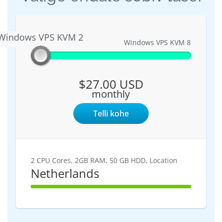
Windows VPS KVM 2
Windows VPS KVM 2
Windows VPS KVM 8
$27.00 USD
monthly
Telli kohe
2 CPU Cores, 2GB RAM, 50 GB HDD, Location
Netherlands
100%
Complete