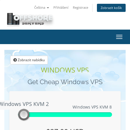
Čeština
Přihlášení
Registrace
Zobrazit košík
Přep
navig
Zobrazit nabídku
WINDOWS VPS
Get Cheap Windows VPS
Windows VPS KVM 2
Windows VPS KVM 2
Windows VPS KVM 8