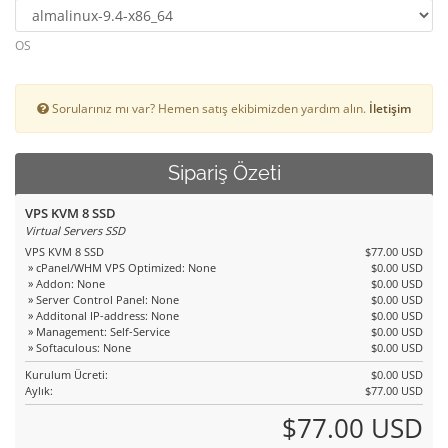
OS
Sorularınız mı var? Hemen satış ekibimizden yardım alın.
İletişim
Sipariş Özeti
VPS KVM 8 SSD
Virtual Servers SSD
VPS KVM 8 SSD
$77.00 USD
» cPanel/WHM VPS Optimized: None
$0.00 USD
» Addon: None
$0.00 USD
» Server Control Panel: None
$0.00 USD
» Additonal IP-address: None
$0.00 USD
» Management: Self-Service
$0.00 USD
» Softaculous: None
$0.00 USD
Kurulum Ücreti:
$0.00 USD
Aylık:
$77.00 USD
$77.00 USD