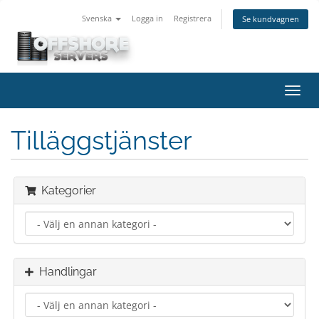
Svenska
Logga in
Registrera
Se kundvagnen
Växla
navig
Tilläggstjänster
Kategorier
Handlingar