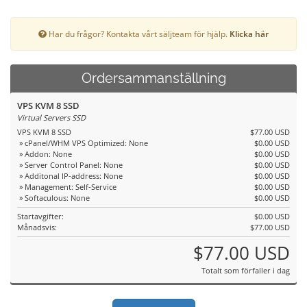
Har du frågor? Kontakta vårt säljteam för hjälp.
Klicka här
Ordersammanställning
VPS KVM 8 SSD
Virtual Servers SSD
VPS KVM 8 SSD
$77.00 USD
» cPanel/WHM VPS Optimized: None
$0.00 USD
» Addon: None
$0.00 USD
» Server Control Panel: None
$0.00 USD
» Additonal IP-address: None
$0.00 USD
» Management: Self-Service
$0.00 USD
» Softaculous: None
$0.00 USD
Startavgifter:
$0.00 USD
Månadsvis:
$77.00 USD
$77.00 USD
Totalt som förfaller i dag