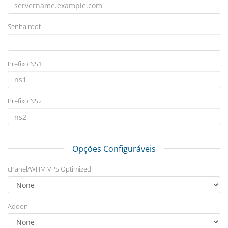
Senha root
Prefixo NS1
Prefixo NS2
Opções Configuráveis
cPanel/WHM VPS Optimized
Addon