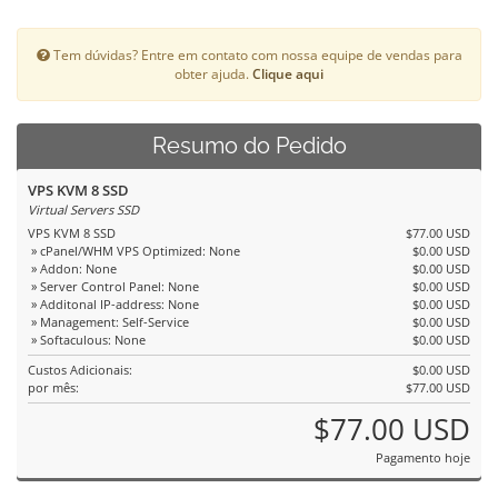
Tem dúvidas? Entre em contato com nossa equipe de vendas para
obter ajuda.
Clique aqui
Resumo do Pedido
VPS KVM 8 SSD
Virtual Servers SSD
VPS KVM 8 SSD
$77.00 USD
» cPanel/WHM VPS Optimized: None
$0.00 USD
» Addon: None
$0.00 USD
» Server Control Panel: None
$0.00 USD
» Additonal IP-address: None
$0.00 USD
» Management: Self-Service
$0.00 USD
» Softaculous: None
$0.00 USD
Custos Adicionais:
$0.00 USD
por mês:
$77.00 USD
$77.00 USD
Pagamento hoje