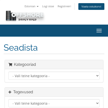
Estonian
Logi sisse
Registreeri
Vaata ostukorvi
Lülit
navig
Seadista
Kategooriad
Tegevused