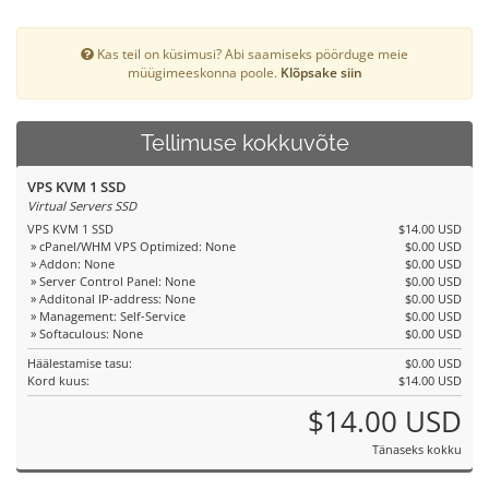
Kas teil on küsimusi? Abi saamiseks pöörduge meie
müügimeeskonna poole.
Klõpsake siin
Tellimuse kokkuvõte
VPS KVM 1 SSD
Virtual Servers SSD
VPS KVM 1 SSD
$14.00 USD
» cPanel/WHM VPS Optimized: None
$0.00 USD
» Addon: None
$0.00 USD
» Server Control Panel: None
$0.00 USD
» Additonal IP-address: None
$0.00 USD
» Management: Self-Service
$0.00 USD
» Softaculous: None
$0.00 USD
Häälestamise tasu:
$0.00 USD
Kord kuus:
$14.00 USD
$14.00 USD
Tänaseks kokku