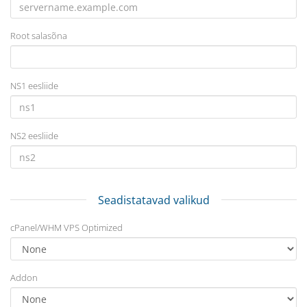
Root salasõna
NS1 eesliide
NS2 eesliide
Seadistatavad valikud
cPanel/WHM VPS Optimized
Addon