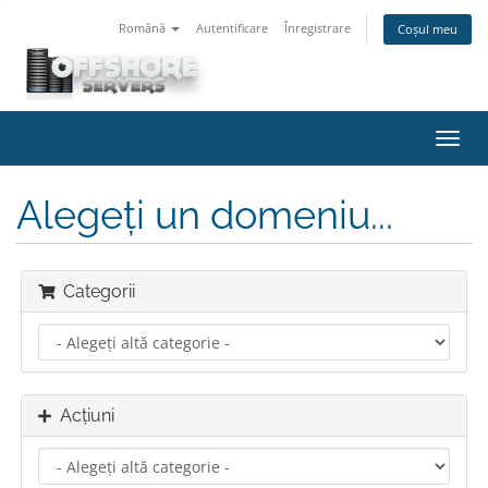
Română
Autentificare
Înregistrare
Coșul meu
Navi
Toggl
Alegeți un domeniu...
Categorii
Acțiuni